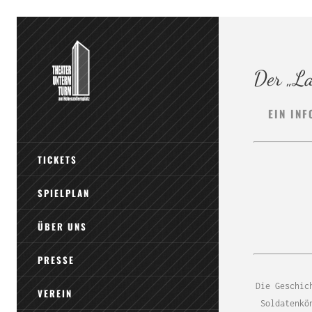
Der „La
EIN IN
TICKETS
SPIELPLAN
ÜBER UNS
PRESSE
Die Geschic
VEREIN
Soldatenkö