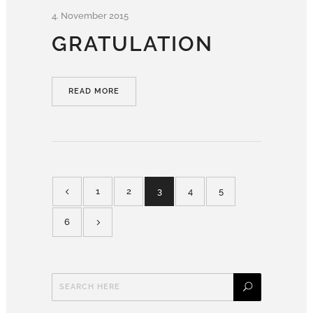
4. November 2015
GRATULATION
READ MORE
1
2
3
4
5
6